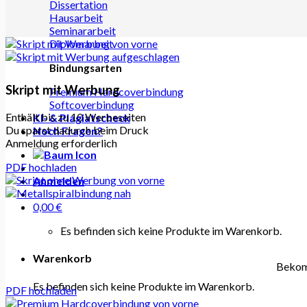
Dissertation
Hausarbeit
Seminararbeit
Diplomarbeit
Bindungsarten
Skript mit Werbung
Premium Hardcoverbindung
Softcoverbindung
Enthält bis zu 10 Werbeseiten
KI- & Plagiatscheck
Du sparst dadurch beim Druck
Noch Fragen?
Anmeldung erforderlich
PDF hochladen
Anmelden
0,00
€
Es befinden sich keine Produkte im Warenkorb.
Warenkorb
Bekomm
Es befinden sich keine Produkte im Warenkorb.
PDF hochladen